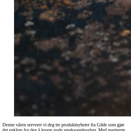
Denne våren serverer vi deg tre produktnyheter fra Gilde som gjør
det enklere for deg å levere gode smaksopplevelser. Med marinerte