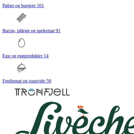
Pølser og burgere
101
Bacon, pålegg og spekemat
91
Egg og eggprodukter
14
Ferdigmat og sousvide
59