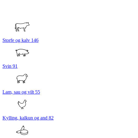
Storfe og kalv
146
Svin
91
Lam, sau og vilt
55
Kylling, kalkun og and
82