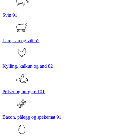
Svin
91
Lam, sau og vilt
55
Kylling, kalkun og and
82
Pølser og burgere
101
Bacon, pålegg og spekemat
91