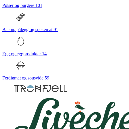
Pølser og burgere
101
Bacon, pålegg og spekemat
91
Egg og eggprodukter
14
Ferdigmat og sousvide
59