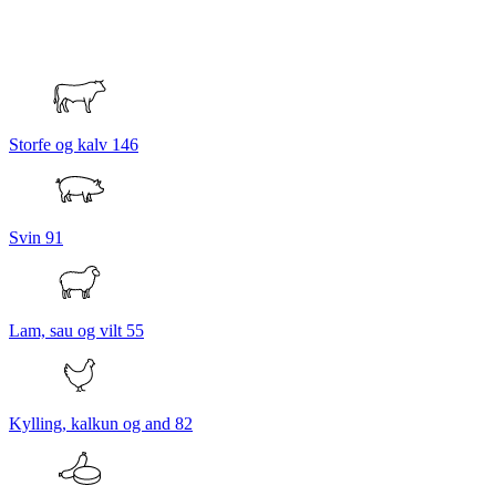
Storfe og kalv
146
Svin
91
Lam, sau og vilt
55
Kylling, kalkun og and
82