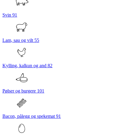
Svin
91
Lam, sau og vilt
55
Kylling, kalkun og and
82
Pølser og burgere
101
Bacon, pålegg og spekemat
91