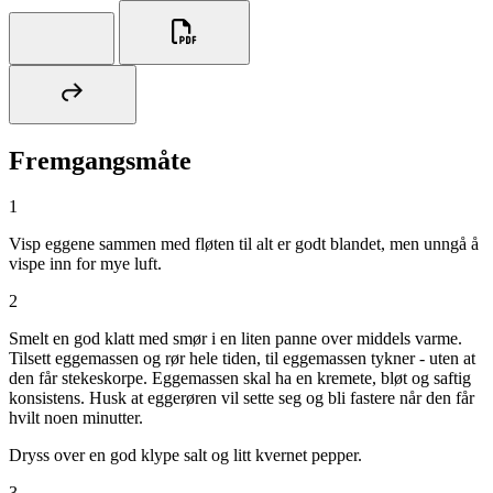
Fremgangsmåte
1
Visp eggene sammen med fløten til alt er godt blandet, men unngå å
vispe inn for mye luft.
2
Smelt en god klatt med smør i en liten panne over middels varme.
Tilsett eggemassen og rør hele tiden, til eggemassen tykner - uten at
den får stekeskorpe. Eggemassen skal ha en kremete, bløt og saftig
konsistens. Husk at eggerøren vil sette seg og bli fastere når den får
hvilt noen minutter.
Dryss over en god klype salt og litt kvernet pepper.
3