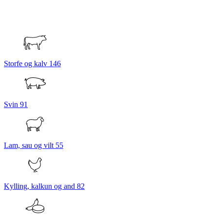
Storfe og kalv
146
Svin
91
Lam, sau og vilt
55
Kylling, kalkun og and
82