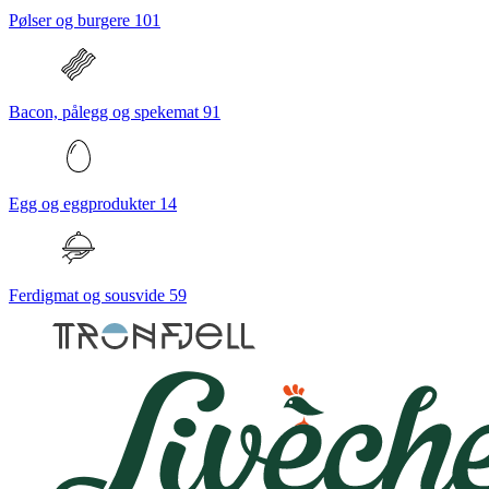
Pølser og burgere
101
Bacon, pålegg og spekemat
91
Egg og eggprodukter
14
Ferdigmat og sousvide
59