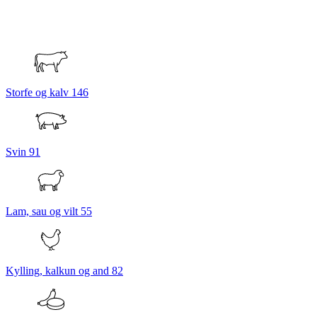
Storfe og kalv
146
Svin
91
Lam, sau og vilt
55
Kylling, kalkun og and
82