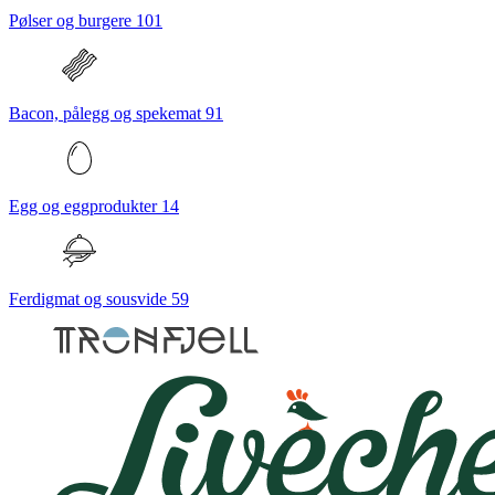
Pølser og burgere
101
Bacon, pålegg og spekemat
91
Egg og eggprodukter
14
Ferdigmat og sousvide
59