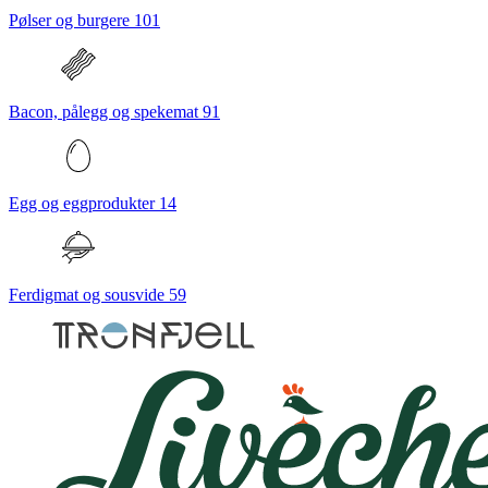
Pølser og burgere
101
Bacon, pålegg og spekemat
91
Egg og eggprodukter
14
Ferdigmat og sousvide
59