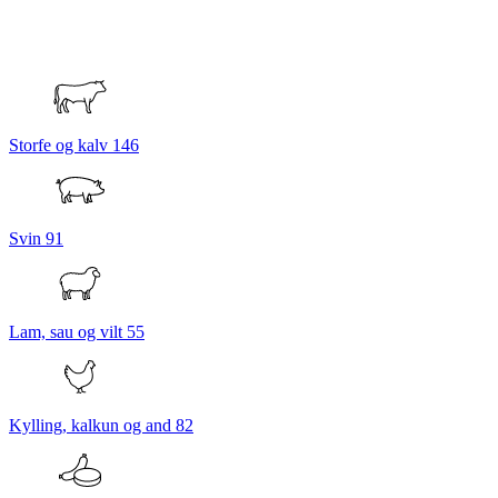
Storfe og kalv
146
Svin
91
Lam, sau og vilt
55
Kylling, kalkun og and
82