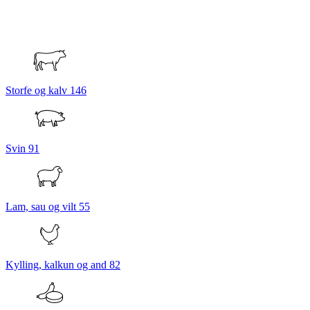
Storfe og kalv
146
Svin
91
Lam, sau og vilt
55
Kylling, kalkun og and
82