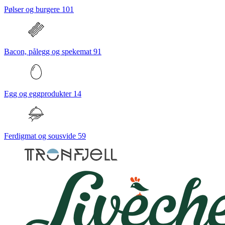
Pølser og burgere
101
Bacon, pålegg og spekemat
91
Egg og eggprodukter
14
Ferdigmat og sousvide
59