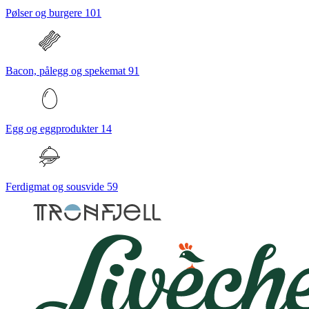
Pølser og burgere
101
Bacon, pålegg og spekemat
91
Egg og eggprodukter
14
Ferdigmat og sousvide
59