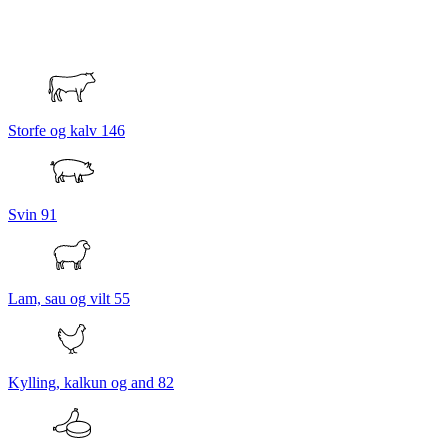
Storfe og kalv
146
Svin
91
Lam, sau og vilt
55
Kylling, kalkun og and
82