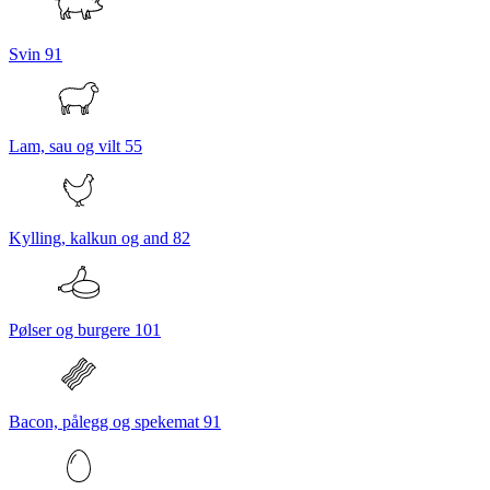
Svin
91
Lam, sau og vilt
55
Kylling, kalkun og and
82
Pølser og burgere
101
Bacon, pålegg og spekemat
91