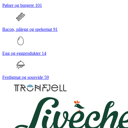
Pølser og burgere
101
Bacon, pålegg og spekemat
91
Egg og eggprodukter
14
Ferdigmat og sousvide
59