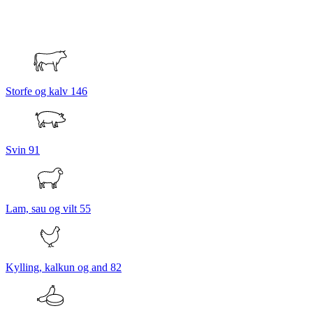
Storfe og kalv
146
Svin
91
Lam, sau og vilt
55
Kylling, kalkun og and
82