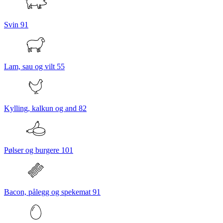
Svin
91
Lam, sau og vilt
55
Kylling, kalkun og and
82
Pølser og burgere
101
Bacon, pålegg og spekemat
91