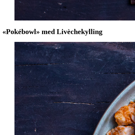
«Pokébowl» med Livèchekylling