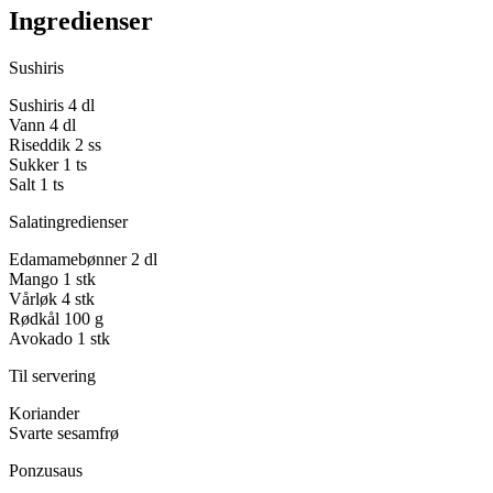
Ingredienser
Sushiris
Sushiris
4 dl
Vann
4 dl
Riseddik
2 ss
Sukker
1 ts
Salt
1 ts
Salatingredienser
Edamamebønner
2 dl
Mango
1 stk
Vårløk
4 stk
Rødkål
100 g
Avokado
1 stk
Til servering
Koriander
Svarte sesamfrø
Ponzusaus