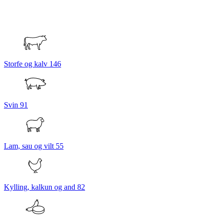
Storfe og kalv
146
Svin
91
Lam, sau og vilt
55
Kylling, kalkun og and
82