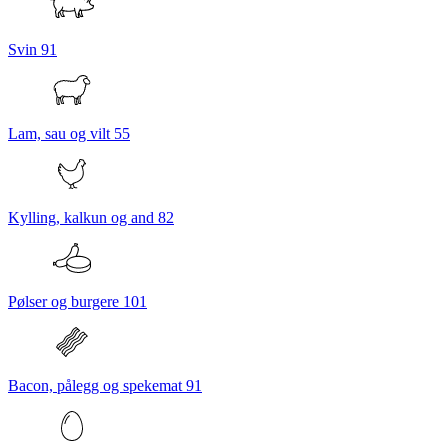
Svin
91
Lam, sau og vilt
55
Kylling, kalkun og and
82
Pølser og burgere
101
Bacon, pålegg og spekemat
91