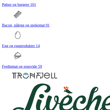
Pølser og burgere
101
Bacon, pålegg og spekemat
91
Egg og eggprodukter
14
Ferdigmat og sousvide
59