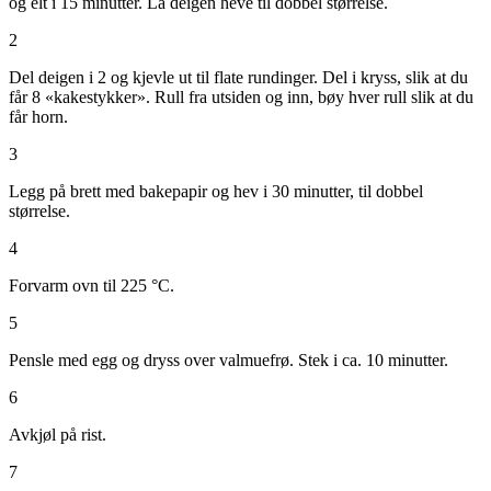
og elt i 15 minutter. La deigen heve til dobbel størrelse.
2
Del deigen i 2 og kjevle ut til flate rundinger. Del i kryss, slik at du
får 8 «kakestykker». Rull fra utsiden og inn, bøy hver rull slik at du
får horn.
3
Legg på brett med bakepapir og hev i 30 minutter, til dobbel
størrelse.
4
Forvarm ovn til 225 °C.
5
Pensle med egg og dryss over valmuefrø. Stek i ca. 10 minutter.
6
Avkjøl på rist.
7