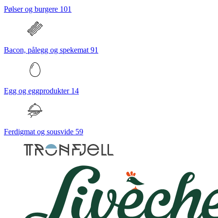
Pølser og burgere
101
Bacon, pålegg og spekemat
91
Egg og eggprodukter
14
Ferdigmat og sousvide
59