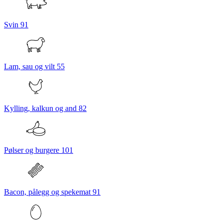
Svin
91
Lam, sau og vilt
55
Kylling, kalkun og and
82
Pølser og burgere
101
Bacon, pålegg og spekemat
91