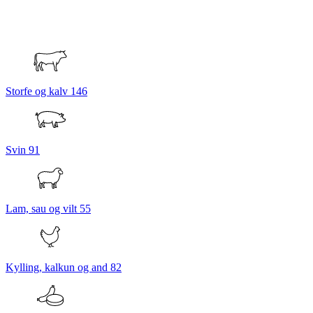
Storfe og kalv
146
Svin
91
Lam, sau og vilt
55
Kylling, kalkun og and
82