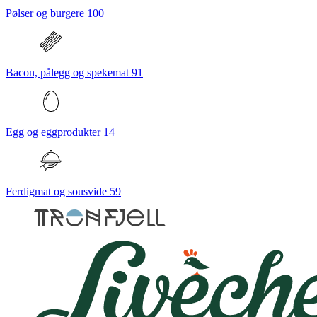
Pølser og burgere
100
Bacon, pålegg og spekemat
91
Egg og eggprodukter
14
Ferdigmat og sousvide
59