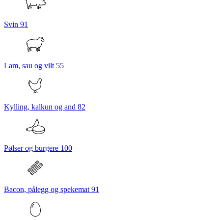
Svin
91
Lam, sau og vilt
55
Kylling, kalkun og and
82
Pølser og burgere
100
Bacon, pålegg og spekemat
91