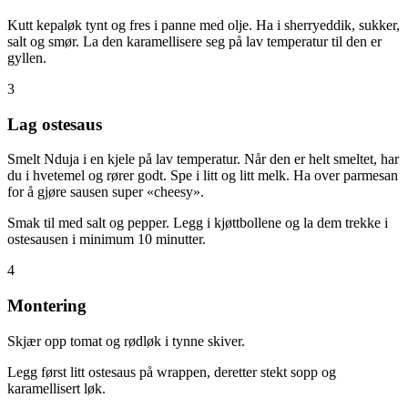
Kutt kepaløk tynt og fres i panne med olje. Ha i sherryeddik, sukker,
salt og smør. La den karamellisere seg på lav temperatur til den er
gyllen.
3
Lag ostesaus
Smelt Nduja i en kjele på lav temperatur. Når den er helt smeltet, har
du i hvetemel og rører godt. Spe i litt og litt melk. Ha over parmesan
for å gjøre sausen super «cheesy».
Smak til med salt og pepper. Legg i kjøttbollene og la dem trekke i
ostesausen i minimum 10 minutter.
4
Montering
Skjær opp tomat og rødløk i tynne skiver.
Legg først litt ostesaus på wrappen, deretter stekt sopp og
karamellisert løk.