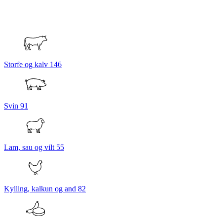
Storfe og kalv
146
Svin
91
Lam, sau og vilt
55
Kylling, kalkun og and
82