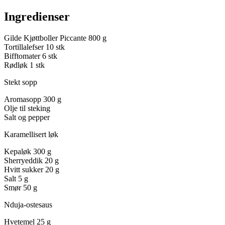
Ingredienser
Gilde Kjøttboller Piccante
800 g
Tortillalefser
10 stk
Bifftomater
6 stk
Rødløk
1 stk
Stekt sopp
Aromasopp
300 g
Olje til steking
Salt og pepper
Karamellisert løk
Kepaløk
300 g
Sherryeddik
20 g
Hvitt sukker
20 g
Salt
5 g
Smør
50 g
Nduja-ostesaus
Hvetemel
25 g