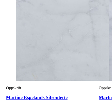
Oppskrift
Oppskri
Martine Espelands Sitronterte
Marti