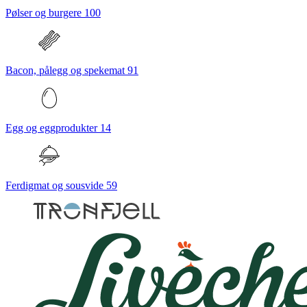
Pølser og burgere
100
Bacon, pålegg og spekemat
91
Egg og eggprodukter
14
Ferdigmat og sousvide
59