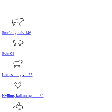
Storfe og kalv
146
Svin
91
Lam, sau og vilt
55
Kylling, kalkun og and
82