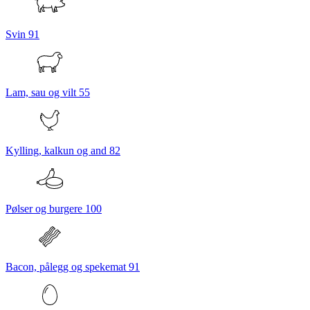
Svin
91
Lam, sau og vilt
55
Kylling, kalkun og and
82
Pølser og burgere
100
Bacon, pålegg og spekemat
91