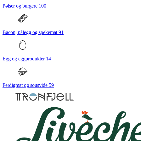
Pølser og burgere
100
Bacon, pålegg og spekemat
91
Egg og eggprodukter
14
Ferdigmat og sousvide
59