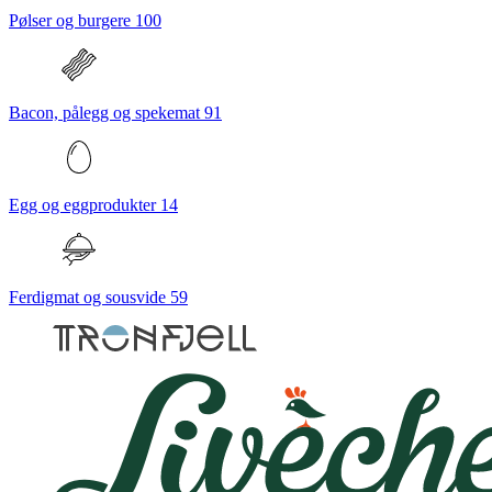
Pølser og burgere
100
Bacon, pålegg og spekemat
91
Egg og eggprodukter
14
Ferdigmat og sousvide
59