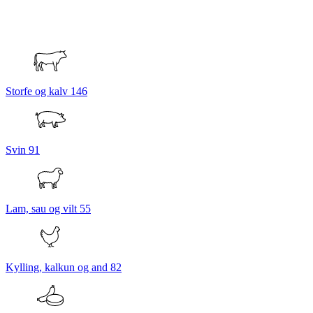
Storfe og kalv
146
Svin
91
Lam, sau og vilt
55
Kylling, kalkun og and
82