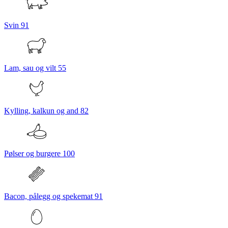
Svin
91
Lam, sau og vilt
55
Kylling, kalkun og and
82
Pølser og burgere
100
Bacon, pålegg og spekemat
91