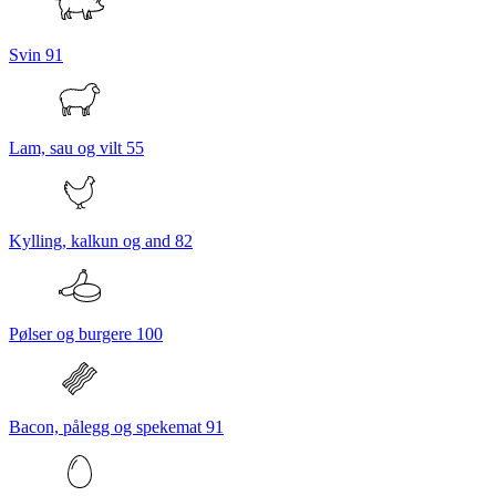
Svin
91
Lam, sau og vilt
55
Kylling, kalkun og and
82
Pølser og burgere
100
Bacon, pålegg og spekemat
91