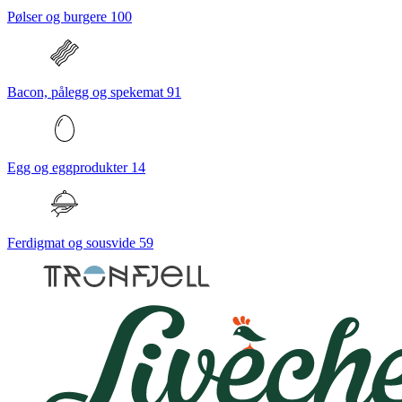
Pølser og burgere
100
Bacon, pålegg og spekemat
91
Egg og eggprodukter
14
Ferdigmat og sousvide
59