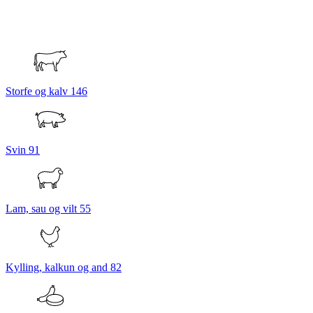
Storfe og kalv
146
Svin
91
Lam, sau og vilt
55
Kylling, kalkun og and
82