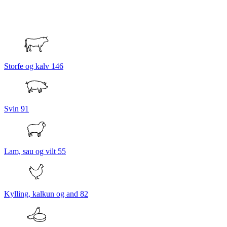
Storfe og kalv
146
Svin
91
Lam, sau og vilt
55
Kylling, kalkun og and
82