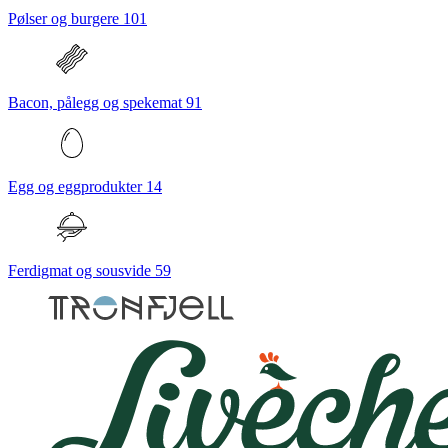
Pølser og burgere
101
Bacon, pålegg og spekemat
91
Egg og eggprodukter
14
Ferdigmat og sousvide
59