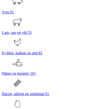
Svin
91
Lam, sau og vilt
55
Kylling, kalkun og and
82
Pølser og burgere
101
Bacon, pålegg og spekemat
91