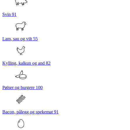
Svin
91
Lam, sau og vilt
55
Kylling, kalkun og and
82
Pølser og burgere
100
Bacon, pålegg og spekemat
91