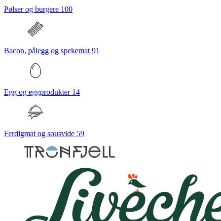
Pølser og burgere
100
Bacon, pålegg og spekemat
91
Egg og eggprodukter
14
Ferdigmat og sousvide
59