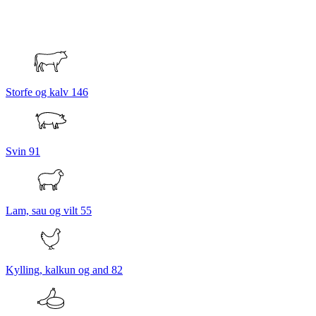
Storfe og kalv
146
Svin
91
Lam, sau og vilt
55
Kylling, kalkun og and
82