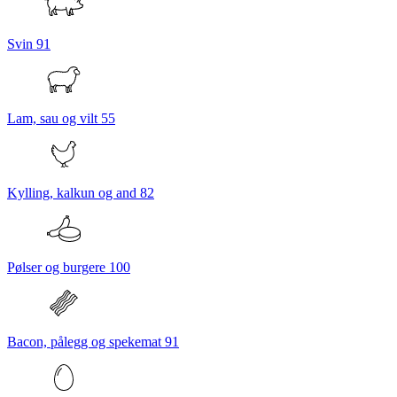
Svin
91
Lam, sau og vilt
55
Kylling, kalkun og and
82
Pølser og burgere
100
Bacon, pålegg og spekemat
91