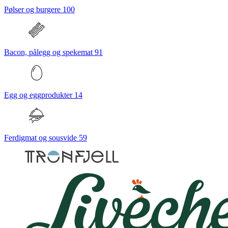
Pølser og burgere
100
Bacon, pålegg og spekemat
91
Egg og eggprodukter
14
Ferdigmat og sousvide
59