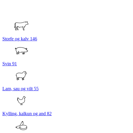
Storfe og kalv
146
Svin
91
Lam, sau og vilt
55
Kylling, kalkun og and
82