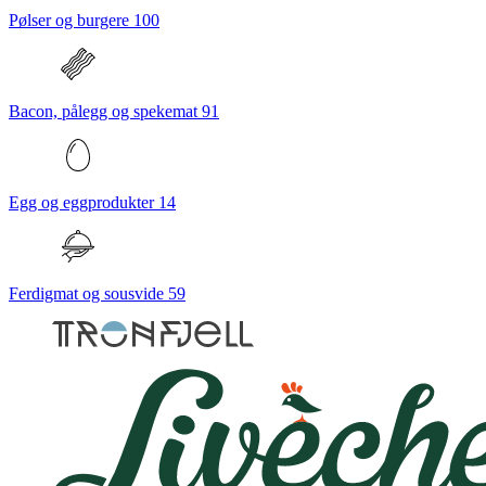
Pølser og burgere
100
Bacon, pålegg og spekemat
91
Egg og eggprodukter
14
Ferdigmat og sousvide
59