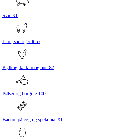
Svin
91
Lam, sau og vilt
55
Kylling, kalkun og and
82
Pølser og burgere
100
Bacon, pålegg og spekemat
91