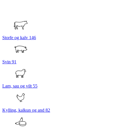
Storfe og kalv
146
Svin
91
Lam, sau og vilt
55
Kylling, kalkun og and
82