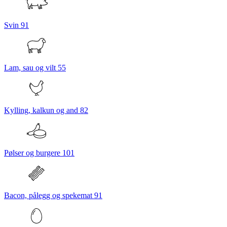
Svin
91
Lam, sau og vilt
55
Kylling, kalkun og and
82
Pølser og burgere
101
Bacon, pålegg og spekemat
91