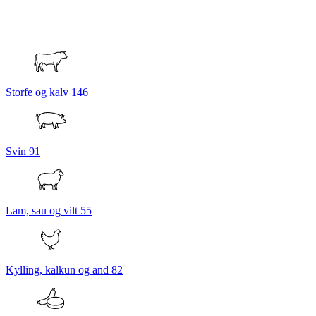
Storfe og kalv
146
Svin
91
Lam, sau og vilt
55
Kylling, kalkun og and
82