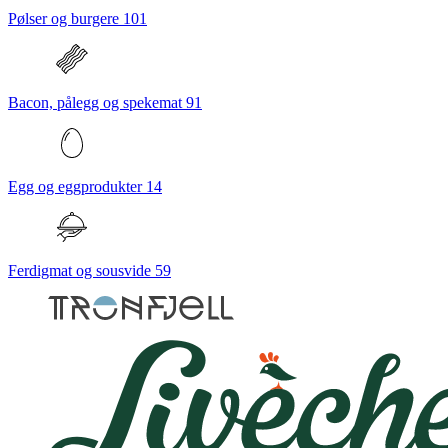
Pølser og burgere
101
Bacon, pålegg og spekemat
91
Egg og eggprodukter
14
Ferdigmat og sousvide
59