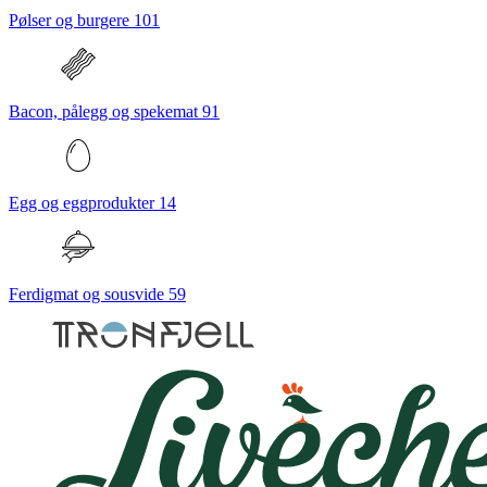
Pølser og burgere
101
Bacon, pålegg og spekemat
91
Egg og eggprodukter
14
Ferdigmat og sousvide
59