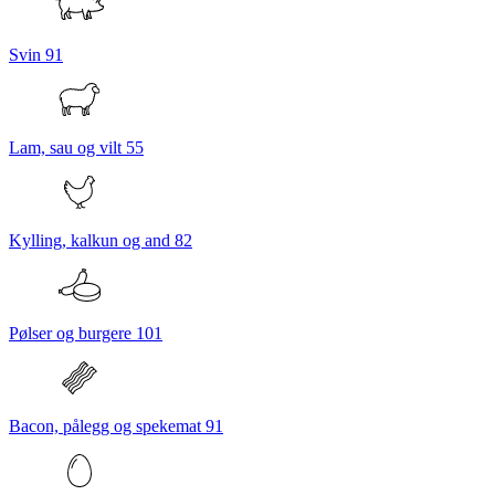
Svin
91
Lam, sau og vilt
55
Kylling, kalkun og and
82
Pølser og burgere
101
Bacon, pålegg og spekemat
91