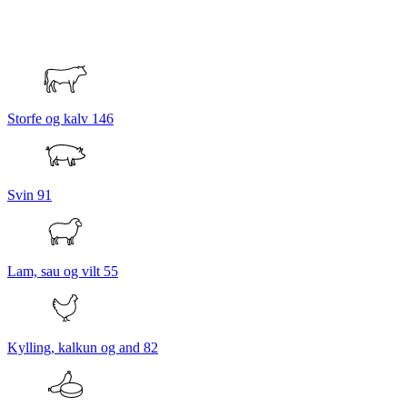
Storfe og kalv
146
Svin
91
Lam, sau og vilt
55
Kylling, kalkun og and
82