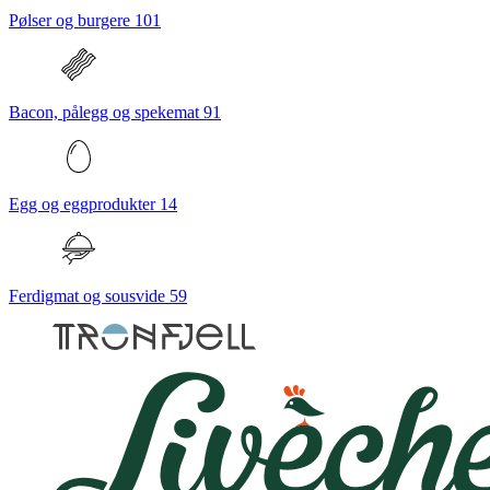
Pølser og burgere
101
Bacon, pålegg og spekemat
91
Egg og eggprodukter
14
Ferdigmat og sousvide
59