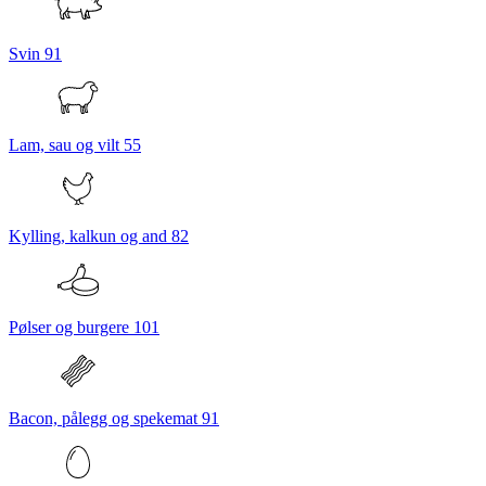
Svin
91
Lam, sau og vilt
55
Kylling, kalkun og and
82
Pølser og burgere
101
Bacon, pålegg og spekemat
91