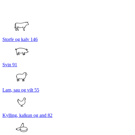
Storfe og kalv
146
Svin
91
Lam, sau og vilt
55
Kylling, kalkun og and
82