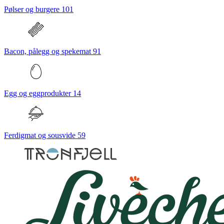
Pølser og burgere
101
Bacon, pålegg og spekemat
91
Egg og eggprodukter
14
Ferdigmat og sousvide
59