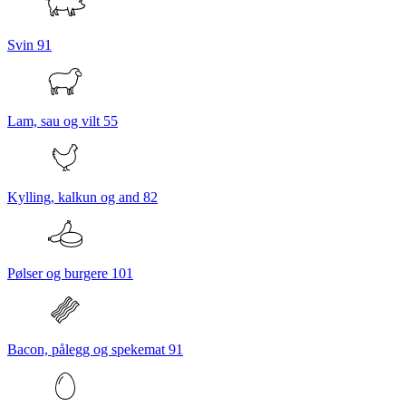
Svin
91
Lam, sau og vilt
55
Kylling, kalkun og and
82
Pølser og burgere
101
Bacon, pålegg og spekemat
91