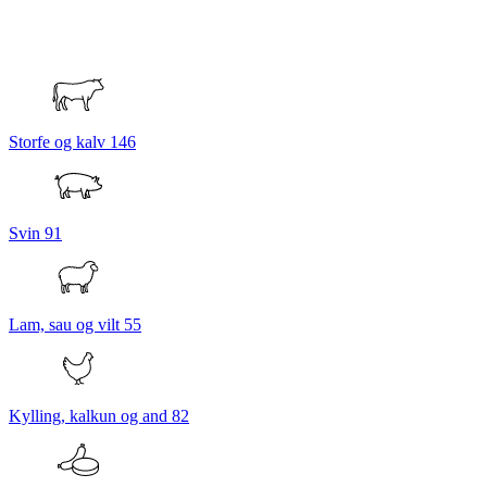
Storfe og kalv
146
Svin
91
Lam, sau og vilt
55
Kylling, kalkun og and
82