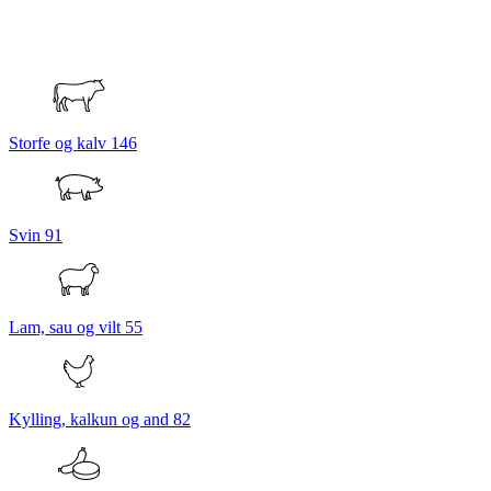
Storfe og kalv
146
Svin
91
Lam, sau og vilt
55
Kylling, kalkun og and
82