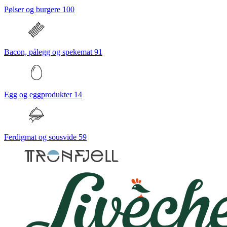
Pølser og burgere
100
Bacon, pålegg og spekemat
91
Egg og eggprodukter
14
Ferdigmat og sousvide
59