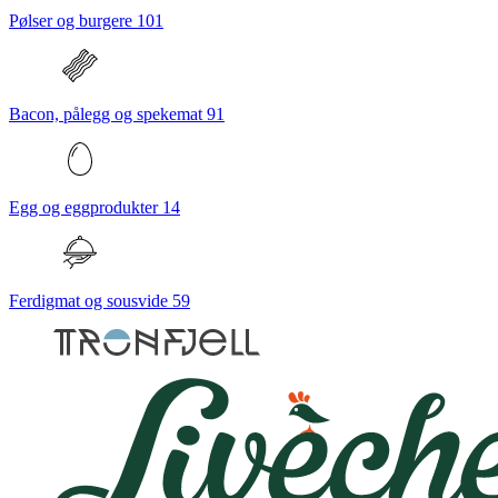
Pølser og burgere
101
Bacon, pålegg og spekemat
91
Egg og eggprodukter
14
Ferdigmat og sousvide
59