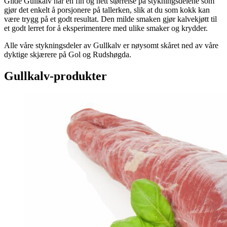
Gilde Gullkalv har en fin og nett størrelse på stykningsdelene som
gjør det enkelt å porsjonere på tallerken, slik at du som kokk kan
være trygg på et godt resultat. Den milde smaken gjør kalvekjøtt til
et godt lerret for å eksperimentere med ulike smaker og krydder.
Alle våre stykningsdeler av Gullkalv er nøysomt skåret ned av våre
dyktige skjærere på Gol og Rudshøgda.
Gullkalv-produkter