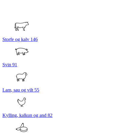
Storfe og kalv
146
Svin
91
Lam, sau og vilt
55
Kylling, kalkun og and
82