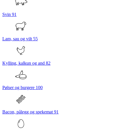
Svin
91
Lam, sau og vilt
55
Kylling, kalkun og and
82
Pølser og burgere
100
Bacon, pålegg og spekemat
91