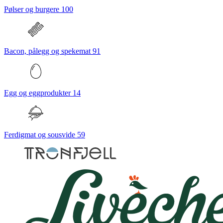
Pølser og burgere
100
Bacon, pålegg og spekemat
91
Egg og eggprodukter
14
Ferdigmat og sousvide
59