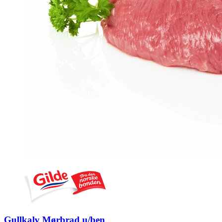
Gullkalv Mørbrad u/ben