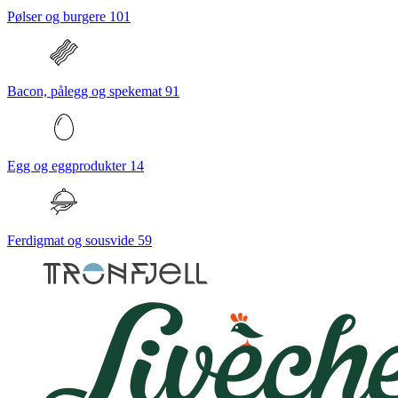
Pølser og burgere
101
Bacon, pålegg og spekemat
91
Egg og eggprodukter
14
Ferdigmat og sousvide
59