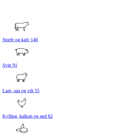
Storfe og kalv
146
Svin
91
Lam, sau og vilt
55
Kylling, kalkun og and
82