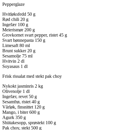
Pepperglaze
Hvitløksfedd
50 g
Rød chili
20 g
Ingefær
100 g
Meierismør
200 g
Grovkornet svart pepper, ristet
45 g
Svart bønnepasta
150 g
Limesaft
80 ml
Brunt sukker
20 g
Sesamolje
75 ml
Hvitvin
2 dl
Soyasaus
1 dl
Frisk rissalat med stekt pak choy
Nykokt jasminris
2 kg
Olivenolje
1 dl
Ingefær, revet
50 g
Sesamfrø, ristet
40 g
Vårløk, finsnittet
120 g
Mango, i biter
600 g
Agurk
350 g
Shiitakesopp, sprøstekt
100 g
Pak choy, stekt
500 g