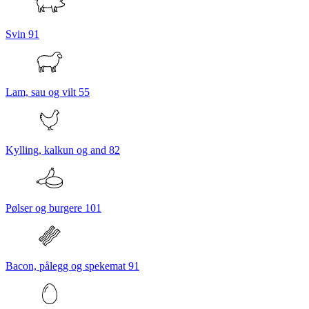
Svin
91
Lam, sau og vilt
55
Kylling, kalkun og and
82
Pølser og burgere
101
Bacon, pålegg og spekemat
91