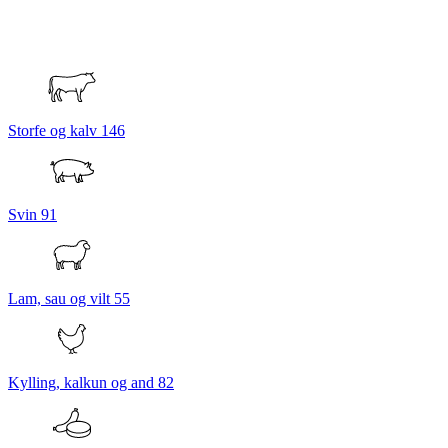
Storfe og kalv
146
Svin
91
Lam, sau og vilt
55
Kylling, kalkun og and
82