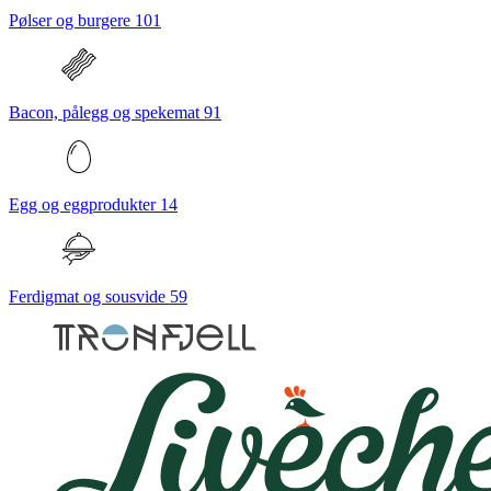
Pølser og burgere
101
Bacon, pålegg og spekemat
91
Egg og eggprodukter
14
Ferdigmat og sousvide
59