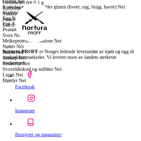
Gluten
Nei
Flerumettet fett
0.1 g
Kornslag som inneholder gluten (hvete, rug, bygg, havre)
Nei
Karbohydrater
0 g
Skalldyr
Nei
Sukkerarter
0 g
Egg
Nei
Proteiner
20 g
Fisk
Nei
Salt
0.1 g
Peanøtter
Nei
Soya
Nei
Melkeprotein inkl laktose
Nei
Nøtter
Nei
Nortura PROFF
er Norges ledende leverandør av kjøtt og egg til
Selleri
Nei
storkjøkkenmarkedet. Vi leverer noen av landets sterkeste
Sennep
Nei
merkevarer.
Sesamfrø
Nei
Svoveldioksid og sulfitter
Nei
Lupin
Nei
Bløtdyr
Nei
Facebook
Instagram
Brosjyrer og magasiner