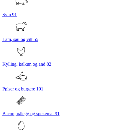
Svin
91
Lam, sau og vilt
55
Kylling, kalkun og and
82
Pølser og burgere
101
Bacon, pålegg og spekemat
91