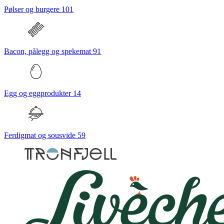
Pølser og burgere
101
Bacon, pålegg og spekemat
91
Egg og eggprodukter
14
Ferdigmat og sousvide
59