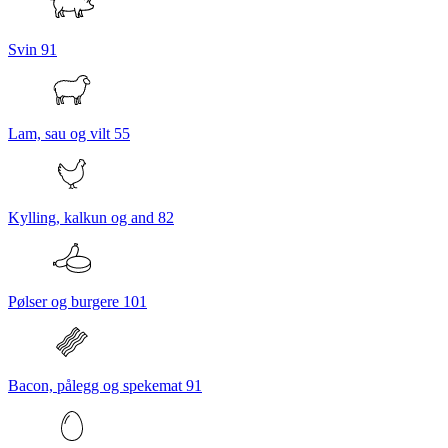
Svin
91
Lam, sau og vilt
55
Kylling, kalkun og and
82
Pølser og burgere
101
Bacon, pålegg og spekemat
91