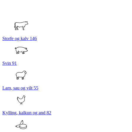
Storfe og kalv
146
Svin
91
Lam, sau og vilt
55
Kylling, kalkun og and
82