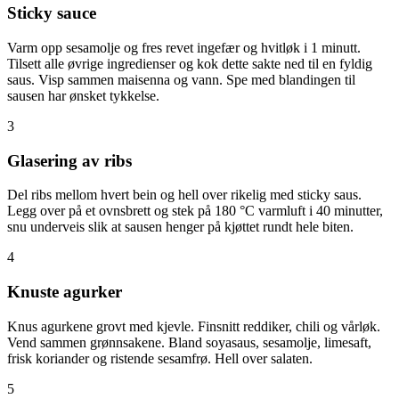
Sticky sauce
Varm opp sesamolje og fres revet ingefær og hvitløk i 1 minutt.
Tilsett alle øvrige ingredienser og kok dette sakte ned til en fyldig
saus. Visp sammen maisenna og vann. Spe med blandingen til
sausen har ønsket tykkelse.
3
Glasering av ribs
Del ribs mellom hvert bein og hell over rikelig med sticky saus.
Legg over på et ovnsbrett og stek på 180 °C varmluft i 40 minutter,
snu underveis slik at sausen henger på kjøttet rundt hele biten.
4
Knuste agurker
Knus agurkene grovt med kjevle. Finsnitt reddiker, chili og vårløk.
Vend sammen grønnsakene. Bland soyasaus, sesamolje, limesaft,
frisk koriander og ristende sesamfrø. Hell over salaten.
5