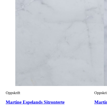
Oppskrift
Oppskri
Martine Espelands Sitronterte
Marti