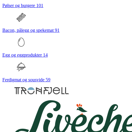
Pølser og burgere
101
Bacon, pålegg og spekemat
91
Egg og eggprodukter
14
Ferdigmat og sousvide
59