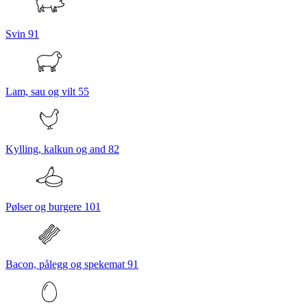
Svin
91
Lam, sau og vilt
55
Kylling, kalkun og and
82
Pølser og burgere
101
Bacon, pålegg og spekemat
91