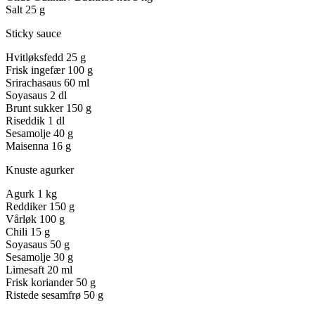
Salt
25 g
Sticky sauce
Hvitløksfedd
25 g
Frisk ingefær
100 g
Srirachasaus
60 ml
Soyasaus
2 dl
Brunt sukker
150 g
Riseddik
1 dl
Sesamolje
40 g
Maisenna
16 g
Knuste agurker
Agurk
1 kg
Reddiker
150 g
Vårløk
100 g
Chili
15 g
Soyasaus
50 g
Sesamolje
30 g
Limesaft
20 ml
Frisk koriander
50 g
Ristede sesamfrø
50 g