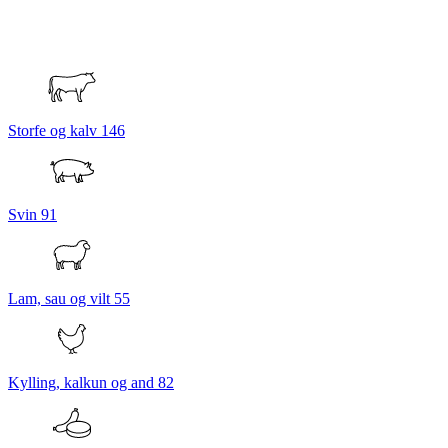
Storfe og kalv
146
Svin
91
Lam, sau og vilt
55
Kylling, kalkun og and
82