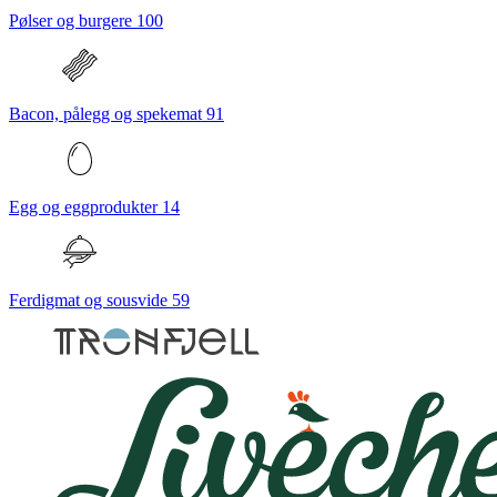
Pølser og burgere
100
Bacon, pålegg og spekemat
91
Egg og eggprodukter
14
Ferdigmat og sousvide
59