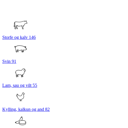
Storfe og kalv
146
Svin
91
Lam, sau og vilt
55
Kylling, kalkun og and
82