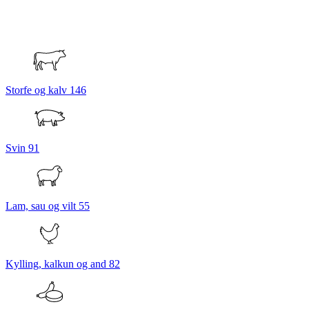
Storfe og kalv
146
Svin
91
Lam, sau og vilt
55
Kylling, kalkun og and
82