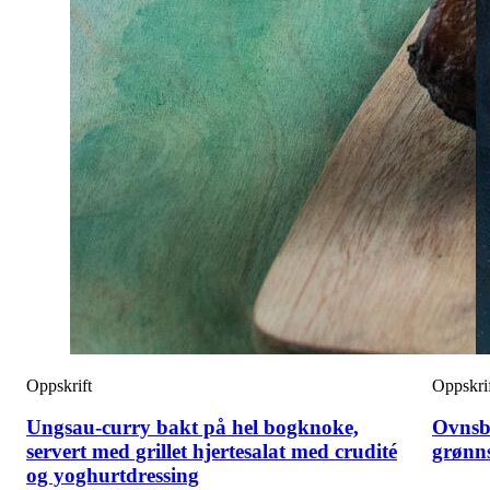
Oppskrift
Oppskri
Ungsau-curry bakt på hel bogknoke,
Ovnsb
servert med grillet hjertesalat med crudité
grønn
og yoghurtdressing