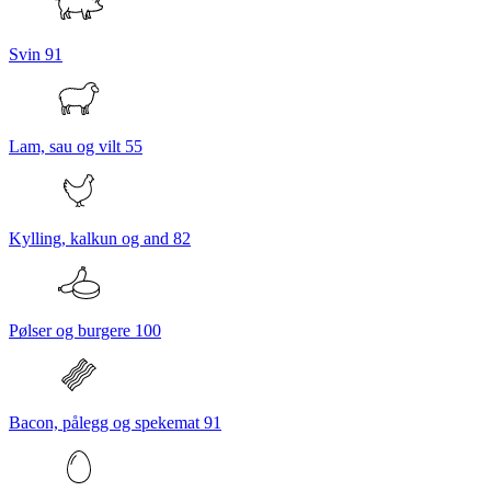
Svin
91
Lam, sau og vilt
55
Kylling, kalkun og and
82
Pølser og burgere
100
Bacon, pålegg og spekemat
91