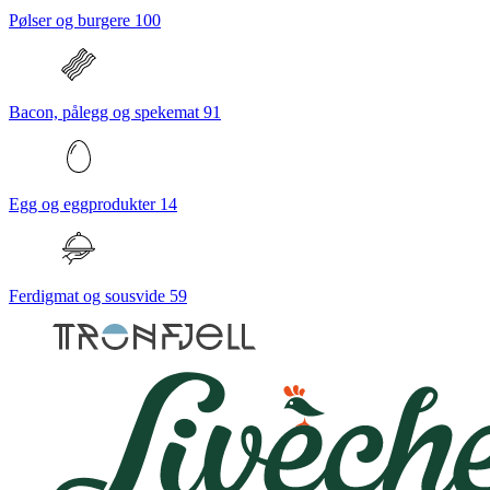
Pølser og burgere
100
Bacon, pålegg og spekemat
91
Egg og eggprodukter
14
Ferdigmat og sousvide
59