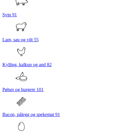
Svin
91
Lam, sau og vilt
55
Kylling, kalkun og and
82
Pølser og burgere
101
Bacon, pålegg og spekemat
91