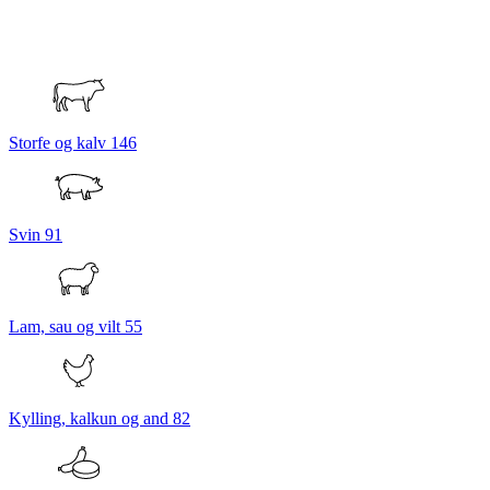
Storfe og kalv
146
Svin
91
Lam, sau og vilt
55
Kylling, kalkun og and
82