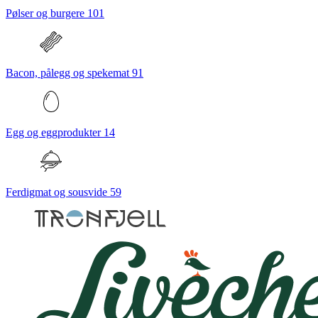
Pølser og burgere
101
Bacon, pålegg og spekemat
91
Egg og eggprodukter
14
Ferdigmat og sousvide
59