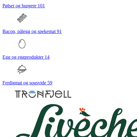
Pølser og burgere
101
Bacon, pålegg og spekemat
91
Egg og eggprodukter
14
Ferdigmat og sousvide
59