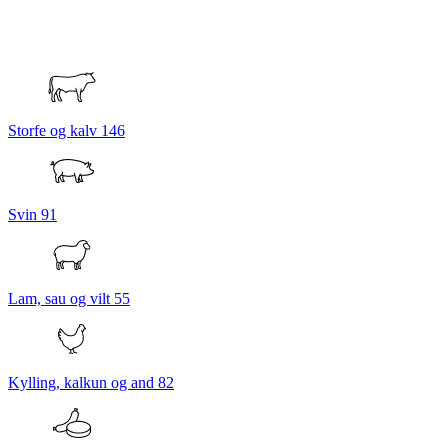
Storfe og kalv
146
Svin
91
Lam, sau og vilt
55
Kylling, kalkun og and
82