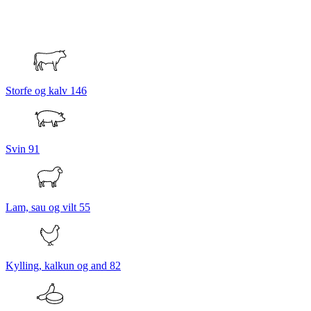
Storfe og kalv
146
Svin
91
Lam, sau og vilt
55
Kylling, kalkun og and
82