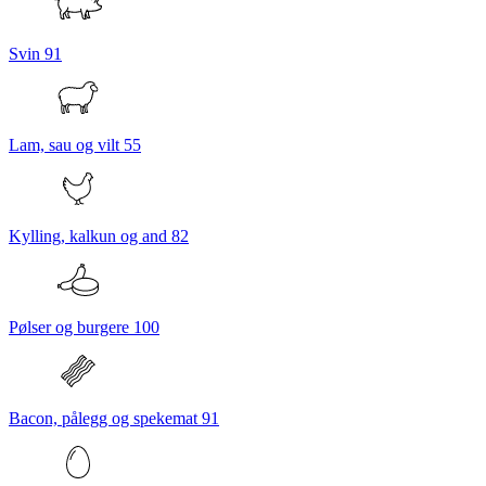
Svin
91
Lam, sau og vilt
55
Kylling, kalkun og and
82
Pølser og burgere
100
Bacon, pålegg og spekemat
91