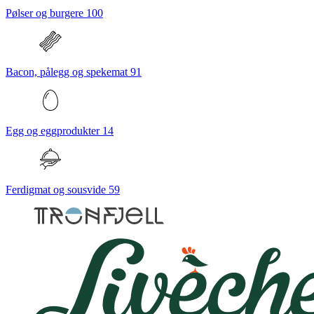
Pølser og burgere
100
Bacon, pålegg og spekemat
91
Egg og eggprodukter
14
Ferdigmat og sousvide
59