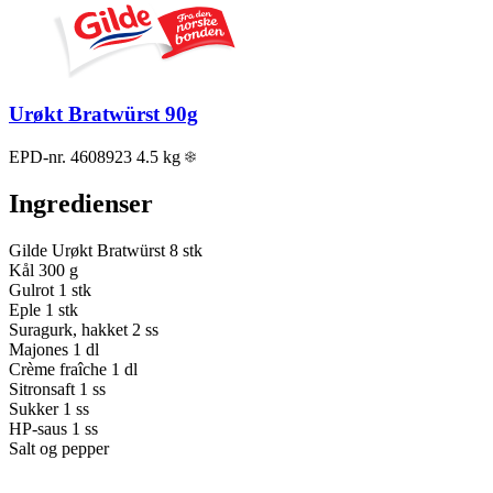
Urøkt Bratwürst 90g
EPD-nr. 4608923
4.5 kg
Ingredienser
Gilde Urøkt Bratwürst
8 stk
Kål
300 g
Gulrot
1 stk
Eple
1 stk
Suragurk, hakket
2 ss
Majones
1 dl
Crème fraîche
1 dl
Sitronsaft
1 ss
Sukker
1 ss
HP-saus
1 ss
Salt og pepper