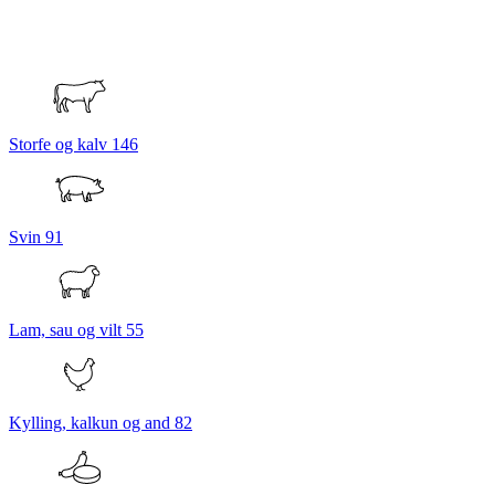
Storfe og kalv
146
Svin
91
Lam, sau og vilt
55
Kylling, kalkun og and
82