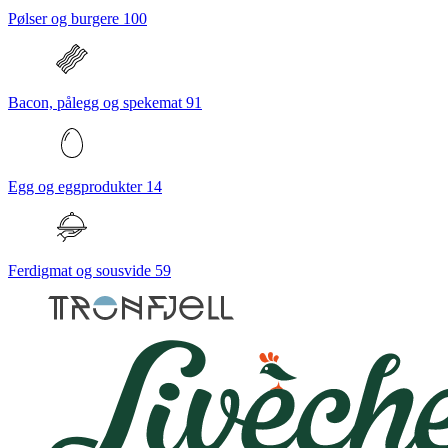
Pølser og burgere
100
Bacon, pålegg og spekemat
91
Egg og eggprodukter
14
Ferdigmat og sousvide
59