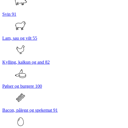
Svin
91
Lam, sau og vilt
55
Kylling, kalkun og and
82
Pølser og burgere
100
Bacon, pålegg og spekemat
91