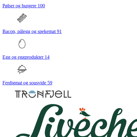
Pølser og burgere
100
Bacon, pålegg og spekemat
91
Egg og eggprodukter
14
Ferdigmat og sousvide
59