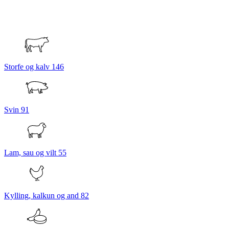
Storfe og kalv
146
Svin
91
Lam, sau og vilt
55
Kylling, kalkun og and
82