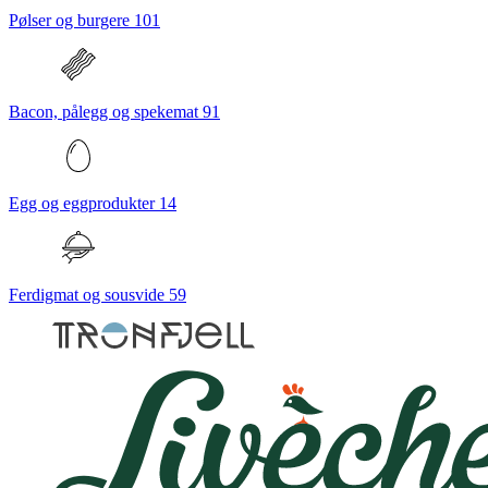
Pølser og burgere
101
Bacon, pålegg og spekemat
91
Egg og eggprodukter
14
Ferdigmat og sousvide
59