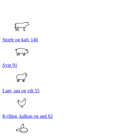
Storfe og kalv
146
Svin
91
Lam, sau og vilt
55
Kylling, kalkun og and
82