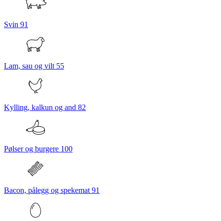
Svin
91
Lam, sau og vilt
55
Kylling, kalkun og and
82
Pølser og burgere
100
Bacon, pålegg og spekemat
91