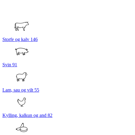
Storfe og kalv
146
Svin
91
Lam, sau og vilt
55
Kylling, kalkun og and
82