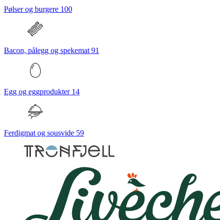
Pølser og burgere
100
Bacon, pålegg og spekemat
91
Egg og eggprodukter
14
Ferdigmat og sousvide
59