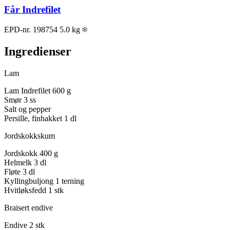
Får Indrefilet
EPD-nr. 198754
5.0 kg
Ingredienser
Lam
Lam Indrefilet
600 g
Smør
3 ss
Salt og pepper
Persille, finhakket
1 dl
Jordskokkskum
Jordskokk
400 g
Helmelk
3 dl
Fløte
3 dl
Kyllingbuljong
1 terning
Hvitløksfedd
1 stk
Braisert endive
Endive
2 stk