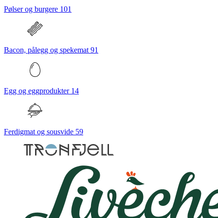
Pølser og burgere
101
Bacon, pålegg og spekemat
91
Egg og eggprodukter
14
Ferdigmat og sousvide
59