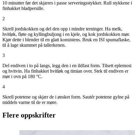
10 minutter før det skjæres i passe serveringsstykker. Rull stykkene i
finhakket bladpersille.
2
Skrell jordskokken og del den opp i mindre terninger. Ha melk,
hvitløk, fløte og kyllingbuljong i en kjele, og kok jordskokken mør.
Kjør dette i blender til en glatt konsistens. Bruk en ISI spumaflaske,
til å lage skummet på tallerkenen.
3
Del endiven i to på langs, legg den i en ildfast form. Tilsett eplemost
og hvitvin. Ha finhakket hvitløk og timian over. Stek til endiven er
mør i ovn på 180 °C.
4
Skrell potetene og skjær de i ønsket form. Sautér potetene gylne på
middels varme til de er møre.
Flere oppskrifter