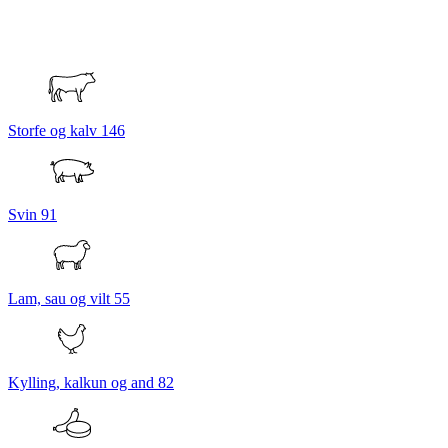
Storfe og kalv
146
Svin
91
Lam, sau og vilt
55
Kylling, kalkun og and
82