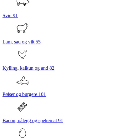
Svin
91
Lam, sau og vilt
55
Kylling, kalkun og and
82
Pølser og burgere
101
Bacon, pålegg og spekemat
91