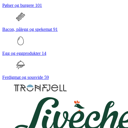
Pølser og burgere
101
Bacon, pålegg og spekemat
91
Egg og eggprodukter
14
Ferdigmat og sousvide
59