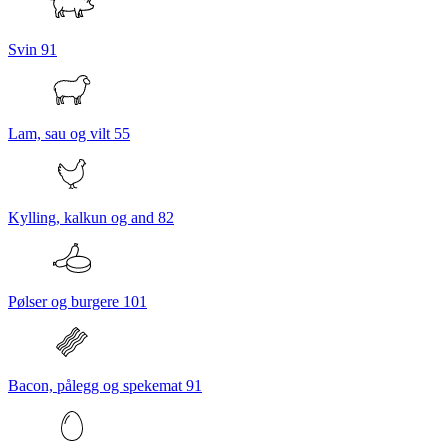
Svin
91
Lam, sau og vilt
55
Kylling, kalkun og and
82
Pølser og burgere
101
Bacon, pålegg og spekemat
91