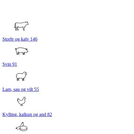
Storfe og kalv
146
Svin
91
Lam, sau og vilt
55
Kylling, kalkun og and
82