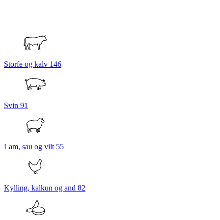
Storfe og kalv
146
Svin
91
Lam, sau og vilt
55
Kylling, kalkun og and
82