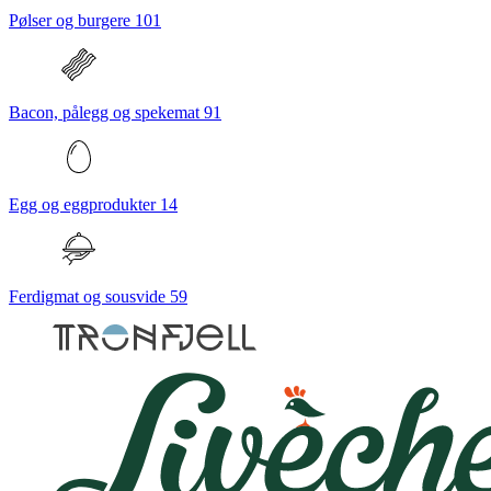
Pølser og burgere
101
Bacon, pålegg og spekemat
91
Egg og eggprodukter
14
Ferdigmat og sousvide
59