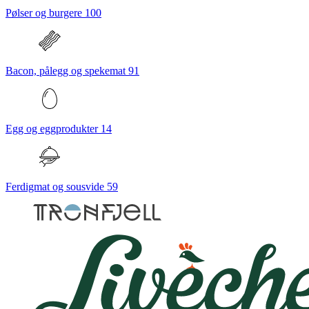
Pølser og burgere
100
Bacon, pålegg og spekemat
91
Egg og eggprodukter
14
Ferdigmat og sousvide
59