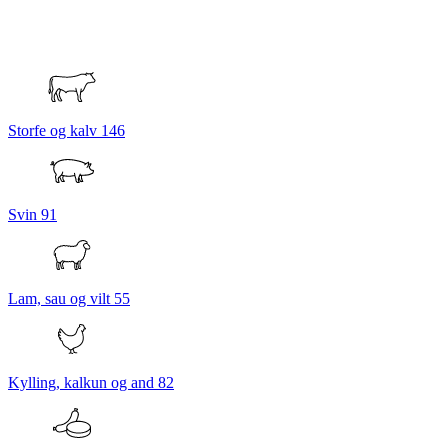
Storfe og kalv
146
Svin
91
Lam, sau og vilt
55
Kylling, kalkun og and
82