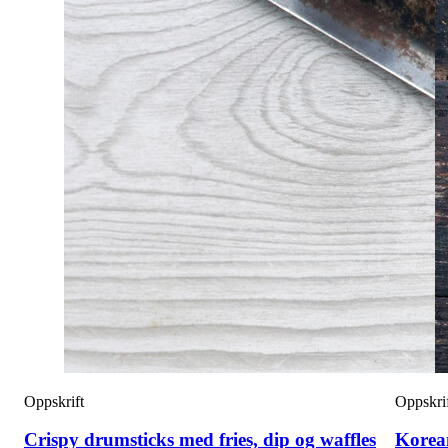
Oppskrift
Oppskri
Crispy drumsticks med fries, dip og waffles
Korean