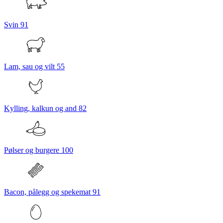
Svin
91
Lam, sau og vilt
55
Kylling, kalkun og and
82
Pølser og burgere
100
Bacon, pålegg og spekemat
91