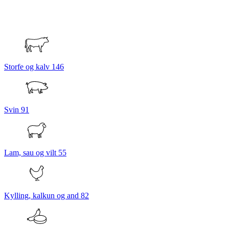
Storfe og kalv
146
Svin
91
Lam, sau og vilt
55
Kylling, kalkun og and
82