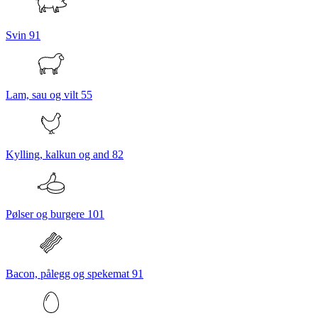
Svin
91
Lam, sau og vilt
55
Kylling, kalkun og and
82
Pølser og burgere
101
Bacon, pålegg og spekemat
91