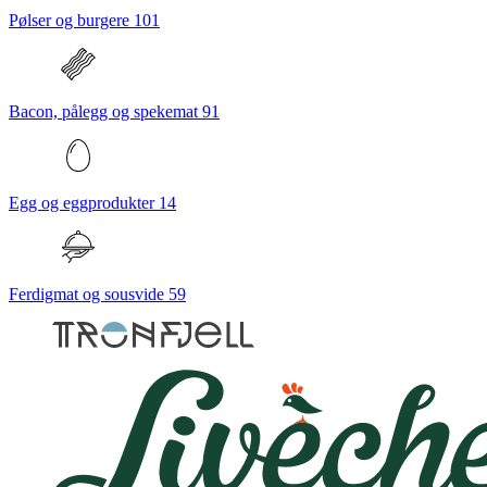
Pølser og burgere
101
Bacon, pålegg og spekemat
91
Egg og eggprodukter
14
Ferdigmat og sousvide
59