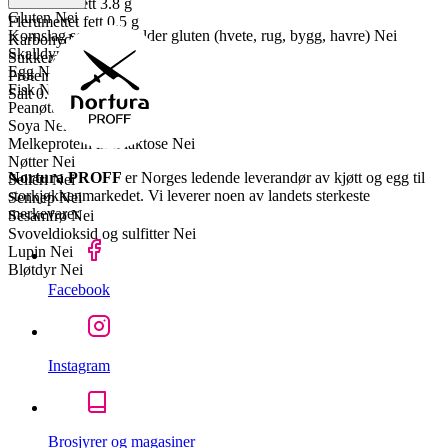
Enumettet fett
3.8 g
Gluten
Nei
Flerumettet fett
0.5 g
Kornslag som inneholder gluten (hvete, rug, bygg, havre)
Nei
Karbohydrater
0 g
Skalldyr
Nei
Sukkerarter
0 g
Egg
Nei
Proteiner
20 g
Fisk
Nei
Salt
0.1 g
Peanøtter
Nei
Soya
Nei
Melkeprotein inkl laktose
Nei
Nøtter
Nei
Nortura PROFF
er Norges ledende leverandør av kjøtt og egg til
Selleri
Nei
storkjøkkenmarkedet. Vi leverer noen av landets sterkeste
Sennep
Nei
merkevarer.
Sesamfrø
Nei
Svoveldioksid og sulfitter
Nei
Lupin
Nei
Bløtdyr
Nei
Facebook
Instagram
Brosjyrer og magasiner