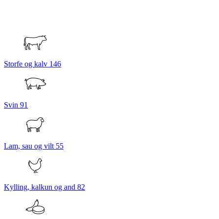
Storfe og kalv
146
Svin
91
Lam, sau og vilt
55
Kylling, kalkun og and
82