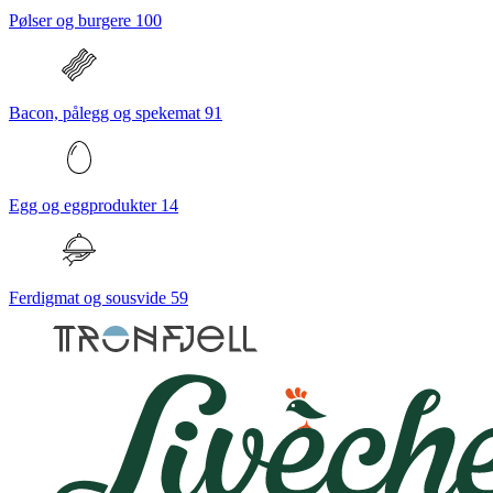
Pølser og burgere
100
Bacon, pålegg og spekemat
91
Egg og eggprodukter
14
Ferdigmat og sousvide
59