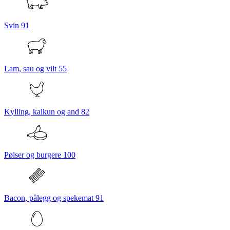
Svin
91
Lam, sau og vilt
55
Kylling, kalkun og and
82
Pølser og burgere
100
Bacon, pålegg og spekemat
91