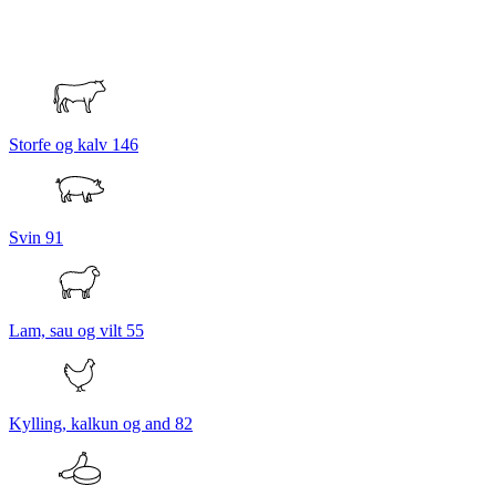
Storfe og kalv
146
Svin
91
Lam, sau og vilt
55
Kylling, kalkun og and
82