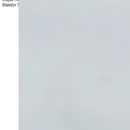
Bløtdyr
Nei