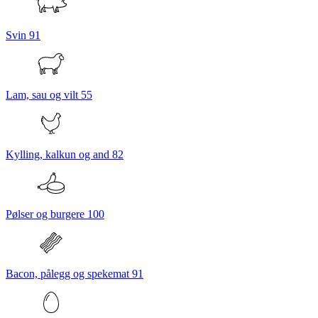
Svin
91
Lam, sau og vilt
55
Kylling, kalkun og and
82
Pølser og burgere
100
Bacon, pålegg og spekemat
91