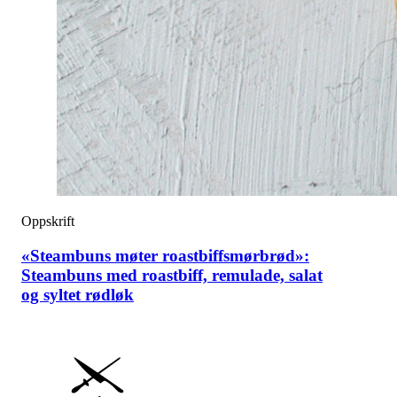
Oppskrift
«Steambuns møter roastbiffsmørbrød»:
Steambuns med roastbiff, remulade, salat
og syltet rødløk