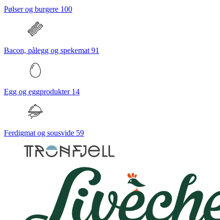
Pølser og burgere
100
Bacon, pålegg og spekemat
91
Egg og eggprodukter
14
Ferdigmat og sousvide
59