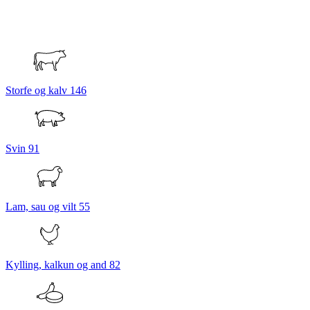
Storfe og kalv
146
Svin
91
Lam, sau og vilt
55
Kylling, kalkun og and
82