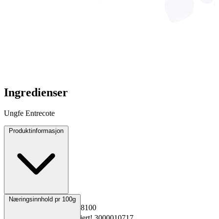
Ingredienser
Ungfe Entrecote
Produktinformasjon
Opprinnelsesland
Norge
Næringsinnhold pr 100g
EPD-nr.
Kopiert!
6228100
Materialnummer
Kopiert!
3000010717