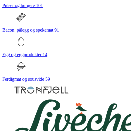
Pølser og burgere
101
Bacon, pålegg og spekemat
91
Egg og eggprodukter
14
Ferdigmat og sousvide
59