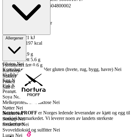
GTIN
Kopiert!
2301604800002
Vekt pakning
2.5 kg
Oppbevaring
0 til 4°C
Total holdbarhet
47 dager
Lagerføring
Nortura
Energi kJ
821 kJ
Allergener
Energi kcal
197 kcal
Fett
13 g
Mettet fett
5.9 g
Enumettet fett
5.6 g
Gluten
Nei
Flerumettet fett
0.6 g
Kornslag som inneholder gluten (hvete, rug, bygg, havre)
Nei
Karbohydrater
0 g
Skalldyr
Nei
Sukkerarter
0 g
Egg
Nei
Proteiner
20 g
Fisk
Nei
Salt
0.1 g
Peanøtter
Nei
Soya
Nei
Melkeprotein inkl laktose
Nei
Nøtter
Nei
Nortura PROFF
er Norges ledende leverandør av kjøtt og egg til
Selleri
Nei
storkjøkkenmarkedet. Vi leverer noen av landets sterkeste
Sennep
Nei
merkevarer.
Sesamfrø
Nei
Svoveldioksid og sulfitter
Nei
Lupin
Nei