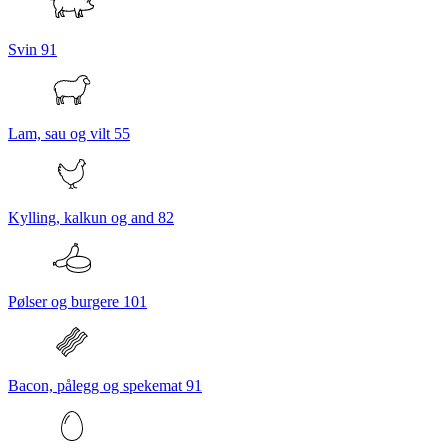
Svin
91
Lam, sau og vilt
55
Kylling, kalkun og and
82
Pølser og burgere
101
Bacon, pålegg og spekemat
91