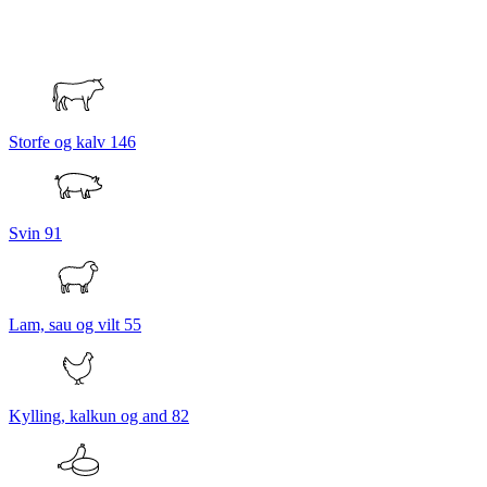
Storfe og kalv
146
Svin
91
Lam, sau og vilt
55
Kylling, kalkun og and
82