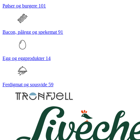
Pølser og burgere
101
Bacon, pålegg og spekemat
91
Egg og eggprodukter
14
Ferdigmat og sousvide
59