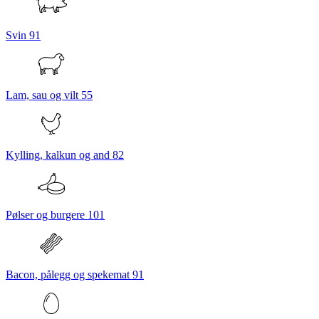
Svin
91
Lam, sau og vilt
55
Kylling, kalkun og and
82
Pølser og burgere
101
Bacon, pålegg og spekemat
91