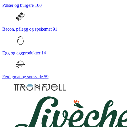
Pølser og burgere
100
Bacon, pålegg og spekemat
91
Egg og eggprodukter
14
Ferdigmat og sousvide
59