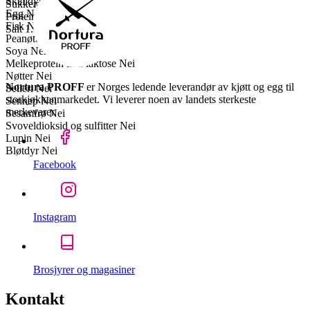
Skalldyr
Nei
Sukkerarter
0.5 g
Egg
Nei
Proteiner
18 g
Fisk
Nei
Salt
1.2 g
Peanøtter
Nei
Soya
Nei
Melkeprotein inkl laktose
Nei
Nøtter
Nei
Nortura PROFF
er Norges ledende leverandør av kjøtt og egg til
Selleri
Nei
storkjøkkenmarkedet. Vi leverer noen av landets sterkeste
Sennep
Nei
merkevarer.
Sesamfrø
Nei
Svoveldioksid og sulfitter
Nei
Lupin
Nei
Bløtdyr
Nei
Facebook
Instagram
Brosjyrer og magasiner
Kontakt