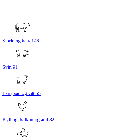
Storfe og kalv
146
Svin
91
Lam, sau og vilt
55
Kylling, kalkun og and
82