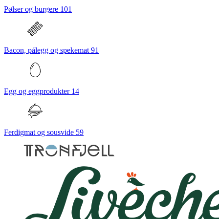
Pølser og burgere
101
Bacon, pålegg og spekemat
91
Egg og eggprodukter
14
Ferdigmat og sousvide
59