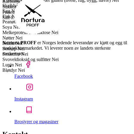
Kornslag som inneholder gluten (hvete, rug, bygg, havre)
Nei
Karbohydrater
0 g
Skalldyr
Nei
Sukkerarter
0 g
Egg
Nei
Proteiner
20 g
Fisk
Nei
Salt
0.1 g
Peanøtter
Nei
Soya
Nei
Melkeprotein inkl laktose
Nei
Nøtter
Nei
Nortura PROFF
er Norges ledende leverandør av kjøtt og egg til
Selleri
Nei
storkjøkkenmarkedet. Vi leverer noen av landets sterkeste
Sennep
Nei
merkevarer.
Sesamfrø
Nei
Svoveldioksid og sulfitter
Nei
Lupin
Nei
Bløtdyr
Nei
Facebook
Instagram
Brosjyrer og magasiner