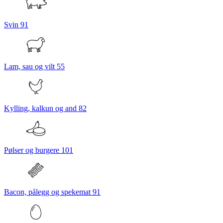
Svin
91
Lam, sau og vilt
55
Kylling, kalkun og and
82
Pølser og burgere
101
Bacon, pålegg og spekemat
91