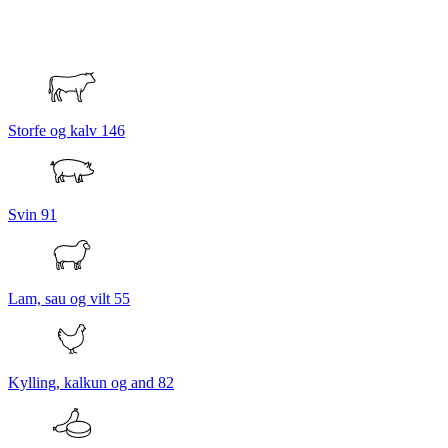
Storfe og kalv
146
Svin
91
Lam, sau og vilt
55
Kylling, kalkun og and
82